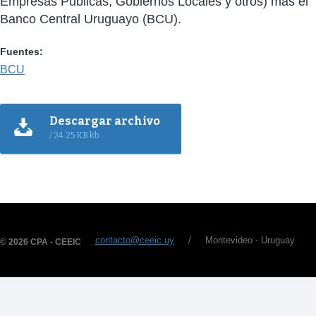
Empresas Publicas, Gobiernos Locales y otros) más el
Banco Central Uruguayo (BCU).
Fuentes:
BCU
Descargar archivo
/ 24.25 KB kb
contacto@ceeic.uy
/ Montevideo - Uruguay
© 2026 CPA - CEEIC