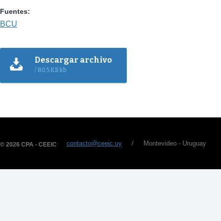
Fuentes:
BCU
Descargar archivo
/ 80.5 KB kb
contacto@ceeic.uy
/ Montevideo - Uruguay
© 2026 CPA - CEEIC