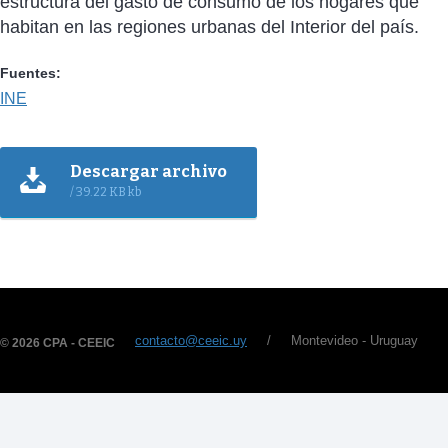
estructura del gasto de consumo de los hogares que
habitan en las regiones urbanas del Interior del país.
Fuentes:
INE
Descargar archivo
/ 39.22 KB kb
contacto@ceeic.uy
/ Montevideo - Uruguay
© 2026 CPA - CEEIC