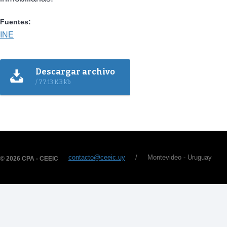
Fuentes:
INE
Descargar archivo
/ 77.13 KB kb
contacto@ceeic.uy
/ Montevideo - Uruguay
© 2026 CPA - CEEIC