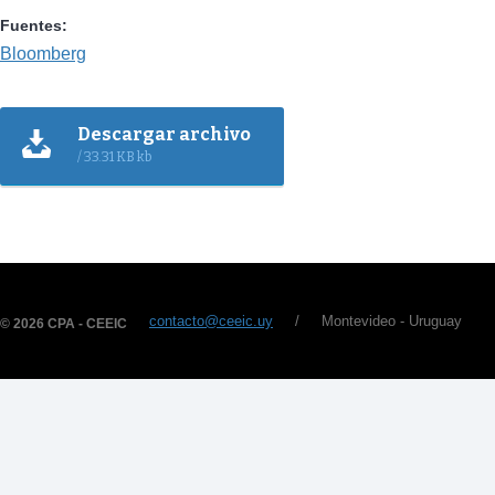
Fuentes:
Bloomberg
Descargar archivo
/ 33.31 KB kb
contacto@ceeic.uy
/ Montevideo - Uruguay
© 2026 CPA - CEEIC